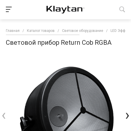
Главная
/
Каталог товаров
/
Световое оборудование
/
LED Эффек
Световой прибор Return Cob RGBA
‹
›