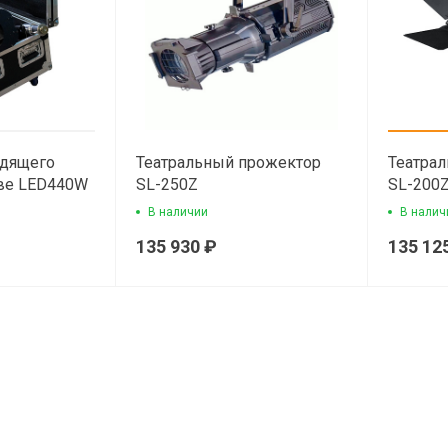
едящего
Театральный прожектор
Театра
иве LED440W
SL-250Z
SL-200Z
В наличии
В налич
135 930 ₽
135 12