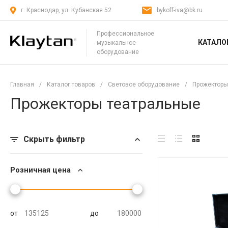
г. Краснодар, ул. Кубанская 52
bykoff-iva@bk.ru
Профессиональное
КАТАЛО
музыкальное
оборудование
Главная
/
Каталог товаров
/
Световое оборудование
/
Прожекторы
Прожекторы театральные
Скрыть фильтр
Розничная цена
от
до