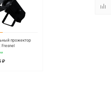
льный прожектор
 Fresnel
ии
5 ₽