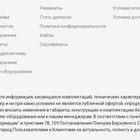
Реквизиты
Условия опл
тойки
Стать дилером
Условия дос
фектов
Политика конфиденциальности
дование
Файлы
кты
Сертификаты
адиосистемы
удование
е оборудование
йте информация, касающаяся комплектаций, технических характери
 и ни при каких условиях не является публичной офертой, опред
во вносить изменения в габариты, конструкцию и комплектацию б
ю оборудования или к нашим менеджерам. В соответствии с пункт
рмации" и пунктами 78, 159 Постановления Пленума Верховного Су
перед Пользователями и Клиентами за актуальность, полноту и до