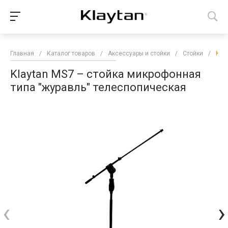
Главная
/
Каталог товаров
/
Аксессуары и стойки
/
Стойки
/
Kla
Klaytan MS7 – стойка микрофонная
типа "журавль" телеспопическая
‹
›