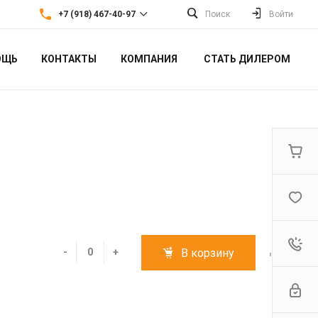
+7 (918) 467-40-97
Поиск
Войти
ОЩЬ
КОНТАКТЫ
КОМПАНИЯ
СТАТЬ ДИЛЕРОМ
+7 (918) 467-40-97
г. Краснодар, ул. Кубанская
52
Пн-Вс: 10:00-18:00
bykoff-iva@bk.ru
-
+
В корзину