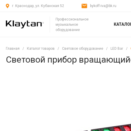
г. Краснодар, ул. Кубанская 52
bykoff-iva@bk.ru
Профессиональное
КАТАЛО
музыкальное
оборудование
Главная
/
Каталог товаров
/
Световое оборудование
/
LED Bar
/
Световой прибор вращающий