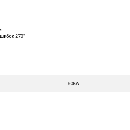
м
шибок 270°
RGBW