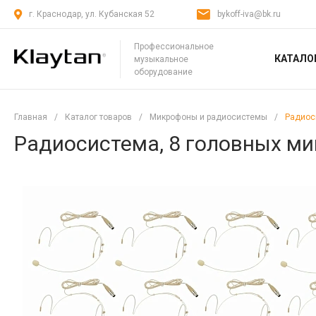
г. Краснодар, ул. Кубанская 52
bykoff-iva@bk.ru
Профессиональное
КАТАЛО
музыкальное
оборудование
Главная
/
Каталог товаров
/
Микрофоны и радиосистемы
/
Радиос
Радиосистема, 8 головных м