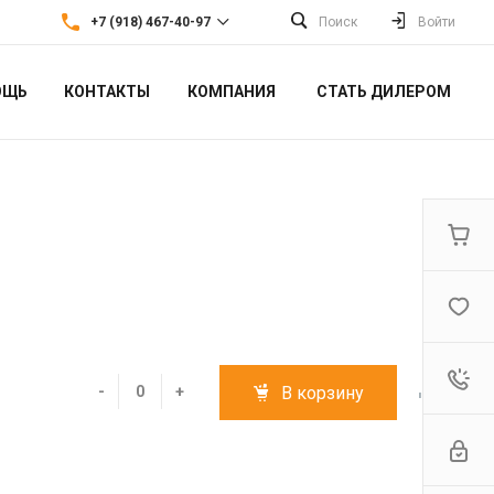
+7 (918) 467-40-97
Поиск
Войти
ОЩЬ
КОНТАКТЫ
КОМПАНИЯ
СТАТЬ ДИЛЕРОМ
+7 (918) 467-40-97
г. Краснодар, ул. Кубанская
52
Пн-Вс: 10:00-18:00
bykoff-iva@bk.ru
-
+
В корзину