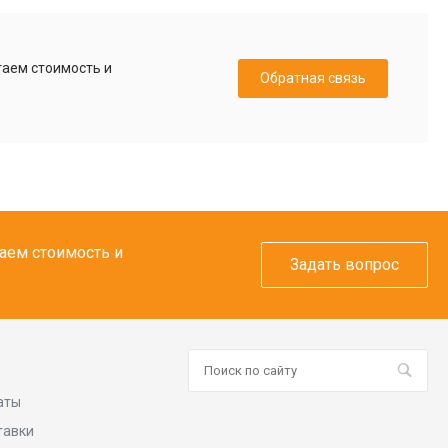
таем стоимость и
Обратная связь
таем стоимость и
Задать вопрос
аты
тавки