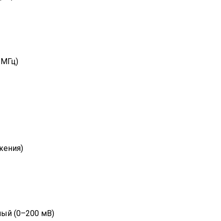
 МГц)
жения)
ный (0–200 мВ)