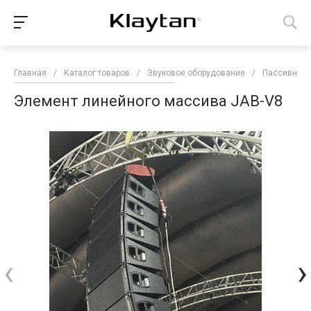
Главная
/
Каталог товаров
/
Звуковое оборудование
/
Пассивные
Элемент линейного массива JAB-V8
‹
›