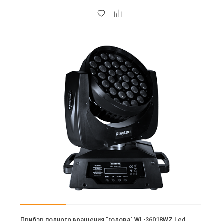
Прибор полного вращения "голова" WL-36018WZ Led