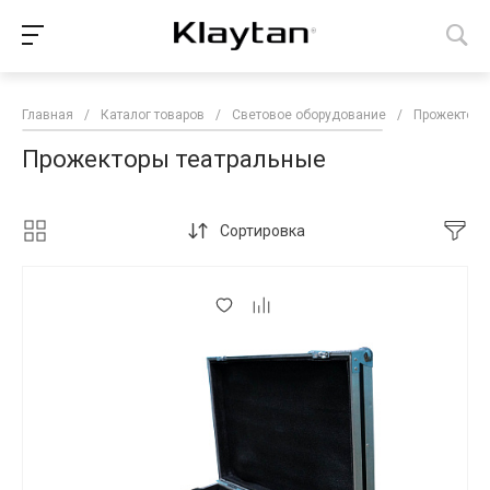
Главная
/
Каталог товаров
/
Световое оборудование
/
Прожекторы
Прожекторы театральные
Сортировка